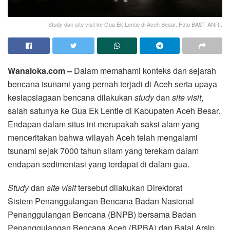
Study dan site visit ke Gua Ek Lentie di Aceh Besar. Foto BAST ANRI.
Wanaloka.com –
Dalam memahami konteks dan sejarah
bencana tsunami yang pernah terjadi di Aceh serta upaya
kesiapsiagaan bencana dilakukan
study
dan
site visit
,
salah satunya ke Gua Ek Lentie di Kabupaten Aceh Besar.
Endapan dalam situs ini merupakah saksi alam yang
menceritakan bahwa wilayah Aceh telah mengalami
tsunami sejak 7000 tahun silam yang terekam dalam
endapan sedimentasi yang terdapat di dalam gua.
Study
dan
site visit
tersebut dilakukan Direktorat
Sistem Penanggulangan Bencana Badan Nasional
Penanggulangan Bencana (BNPB) bersama Badan
Penanggulangan Bencana Aceh (BPBA) dan Balai Arsip