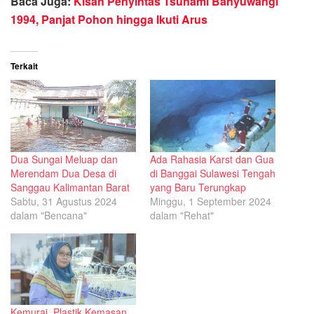
Baca Juga:
Kisah Penyintas Tsunami Banyuwangi
1994, Panjat Pohon hingga Ikuti Arus
Terkait
Dua Sungai Meluap dan
Ada Rahasia Karst dan Gua
Merendam Dua Desa di
di Banggai Sulawesi Tengah
Sanggau Kalimantan Barat
yang Baru Terungkap
Sabtu, 31 Agustus 2024
Minggu, 1 September 2024
dalam "Bencana"
dalam "Rehat"
Kemurai, Plastik Kemasan