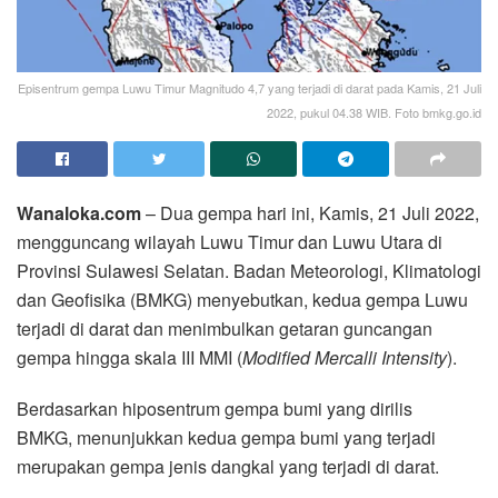
Episentrum gempa Luwu Timur Magnitudo 4,7 yang terjadi di darat pada Kamis, 21 Juli
2022, pukul 04.38 WIB. Foto bmkg.go.id
Wanaloka.com
– Dua gempa hari ini, Kamis, 21 Juli 2022,
mengguncang wilayah Luwu Timur dan Luwu Utara di
Provinsi Sulawesi Selatan. Badan Meteorologi, Klimatologi
dan Geofisika (BMKG) menyebutkan, kedua gempa Luwu
terjadi di darat dan menimbulkan getaran guncangan
gempa hingga skala III MMI (
Modified Mercalli Intensity
).
Berdasarkan hiposentrum gempa bumi yang dirilis
BMKG, menunjukkan kedua gempa bumi yang terjadi
merupakan gempa jenis dangkal yang terjadi di darat.