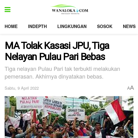
HOME
INDEPTH
LINGKUNGAN
SOSOK
NEWS
MA Tolak Kasasi JPU, Tiga
Nelayan Pulau Pari Bebas
Tiga nelayan Pulau Pari tak terbukti melakukan
pemerasan. Akhirnya dinyatakan bebas.
A
Sabtu, 9 April 2022
A