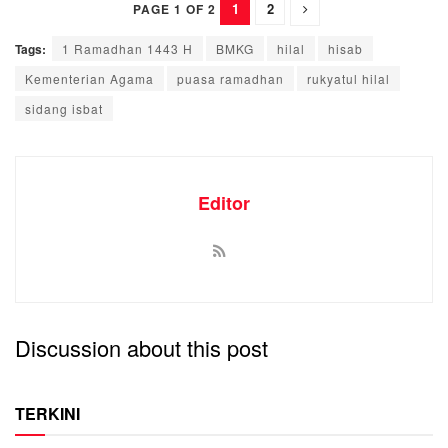
1
2
PAGE 1 OF 2
Tags:
1 Ramadhan 1443 H
BMKG
hilal
hisab
Kementerian Agama
puasa ramadhan
rukyatul hilal
sidang isbat
Editor
Discussion about this post
TERKINI