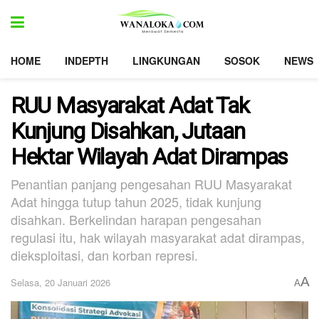
HOME
INDEPTH
LINGKUNGAN
SOSOK
NEWS
RUU Masyarakat Adat Tak
Kunjung Disahkan, Jutaan
Hektar Wilayah Adat Dirampas
Penantian panjang pengesahan RUU Masyarakat
Adat hingga tutup tahun 2025, tidak kunjung
disahkan. Berkelindan harapan pengesahan
regulasi itu, hak wilayah masyarakat adat dirampas,
dieksploitasi, dan korban represi.
A
Selasa, 20 Januari 2026
A