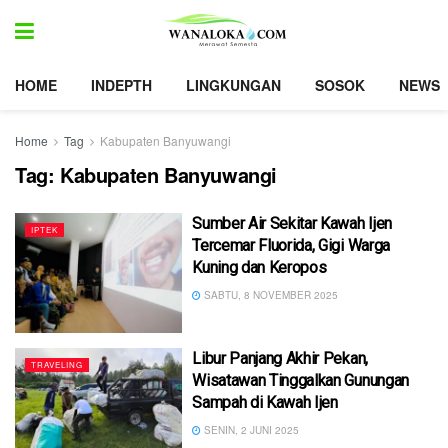
HOME
INDEPTH
LINGKUNGAN
SOSOK
NEWS
Home
Tag
Kabupaten Banyuwangi
Tag:
Kabupaten Banyuwangi
Sumber Air Sekitar Kawah Ijen
IPTEK
Tercemar Fluorida, Gigi Warga
Kuning dan Keropos
SABTU, 8 NOVEMBER 2025
Libur Panjang Akhir Pekan,
TRAVELING
Wisatawan Tinggalkan Gunungan
Sampah di Kawah Ijen
SENIN, 2 JUNI 2025