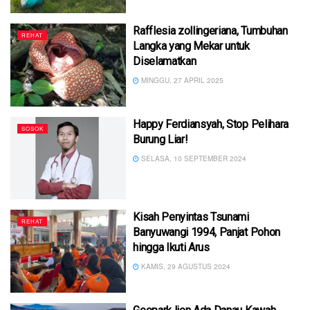
Rafflesia zollingeriana, Tumbuhan
REHAT
Langka yang Mekar untuk
Diselamatkan
MINGGU, 27 APRIL 2025
Happy Ferdiansyah, Stop Pelihara
SOSOK
Burung Liar!
SELASA, 10 SEPTEMBER 2024
Kisah Penyintas Tsunami
REHAT
Banyuwangi 1994, Panjat Pohon
hingga Ikuti Arus
KAMIS, 29 AGUSTUS 2024