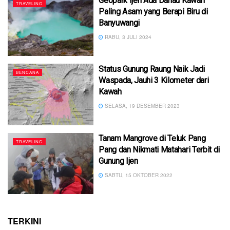
Geopark Ijen Ada Danau Kawah
TRAVELING
Paling Asam yang Berapi Biru di
Banyuwangi
RABU, 3 JULI 2024
Status Gunung Raung Naik Jadi
BENCANA
Waspada, Jauhi 3 Kilometer dari
Kawah
SELASA, 19 DESEMBER 2023
Tanam Mangrove di Teluk Pang
TRAVELING
Pang dan Nikmati Matahari Terbit di
Gunung Ijen
SABTU, 15 OKTOBER 2022
TERKINI