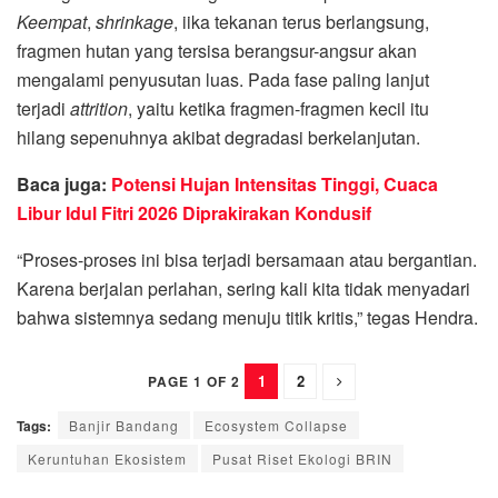
Keempat
,
shrinkage
, iika tekanan terus berlangsung,
fragmen hutan yang tersisa berangsur-angsur akan
mengalami penyusutan luas. Pada fase paling lanjut
terjadi
attrition
, yaitu ketika fragmen-fragmen kecil itu
hilang sepenuhnya akibat degradasi berkelanjutan.
Baca juga:
Potensi Hujan Intensitas Tinggi, Cuaca
Libur Idul Fitri 2026 Diprakirakan Kondusif
“Proses-proses ini bisa terjadi bersamaan atau bergantian.
Karena berjalan perlahan, sering kali kita tidak menyadari
bahwa sistemnya sedang menuju titik kritis,” tegas Hendra.
1
2
PAGE 1 OF 2
Tags:
Banjir Bandang
Ecosystem Collapse
Keruntuhan Ekosistem
Pusat Riset Ekologi BRIN