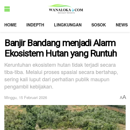
HOME
INDEPTH
LINGKUNGAN
SOSOK
NEWS
Banjir Bandang menjadi Alarm
Ekosistem Hutan yang Runtuh
Keruntuhan ekosistem hutan tidak terjadi secara
tiba-tiba. Melalui proses spasial secara bertahap,
sering kali luput dari perhatian publik maupun
pengambil kebijakan.
A
Minggu, 15 Februari 2026
A