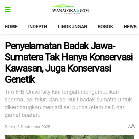
HOME
INDEPTH
LINGKUNGAN
SOSOK
NEWS
Penyelamatan Badak Jawa-
Sumatera Tak Hanya Konservasi
Kawasan, Juga Konservasi
Genetik
Tim IPB University kini tengah mengumpulkan
sperma, sel telur, dan sel kulit badak sumatra untuk
dikembangkan menjadi sel punca (stem cell) dan
gamet buatan.
A
Senin, 8 September 2025
A