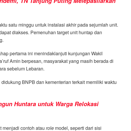
ndemi, TN Tanjung Puting Melepasliarkan
ktu satu minggu untuk instalasi akhir pada sejumlah unit.
h dapat diakses. Pemenuhan target unit huntap dan
g.
ap pertama ini menindaklanjuti kunjungan Wakil
a’ruf Amin berpesan, masyarakat yang masih berada di
ara sebelum Lebaran.
g didukung BNPB dan kementerian terkait memiliki waktu
gun Huntara untuk Warga Relokasi
t menjadi contoh atau
role
model, seperti dari sisi