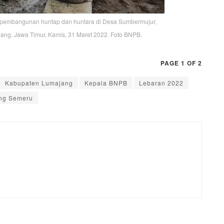
 pembangunan huntap dan huntara di Desa Sumbermujur,
ng, Jawa Timur, Kamis, 31 Maret 2022. Foto BNPB.
PAGE 1 OF 2
Kabupaten Lumajang
Kepala BNPB
Lebaran 2022
ung Semeru