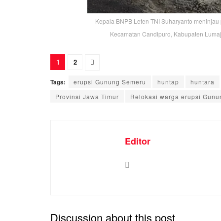
Kepala BNPB Leten TNI Suharyanto meninjau
Kecamatan Candipuro, Kabupaten Lumaja
1
2
Tags:
erupsi Gunung Semeru
huntap
huntara
Provinsi Jawa Timur
Relokasi warga erupsi Gun
Editor
Discussion about this post