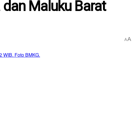
a dan Maluku Barat
A
A