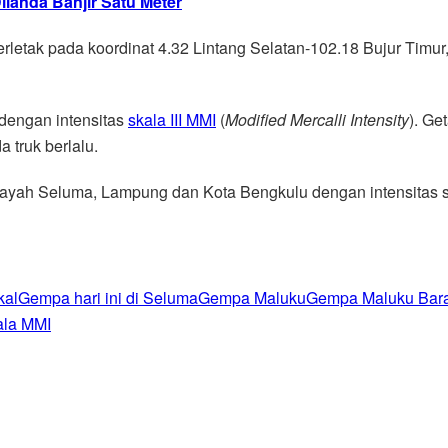
landa Banjir Satu Meter
erletak pada koordinat 4.32 Lintang Selatan-102.18 Bujur Timu
dengan intensitas
skala III MMI
(
Modified Mercalli Intensity
). Ge
 truk berlalu.
layah Seluma, Lampung dan Kota Bengkulu dengan intensitas sk
kal
Gempa hari ini di Seluma
Gempa Maluku
Gempa Maluku Bara
ala MMI