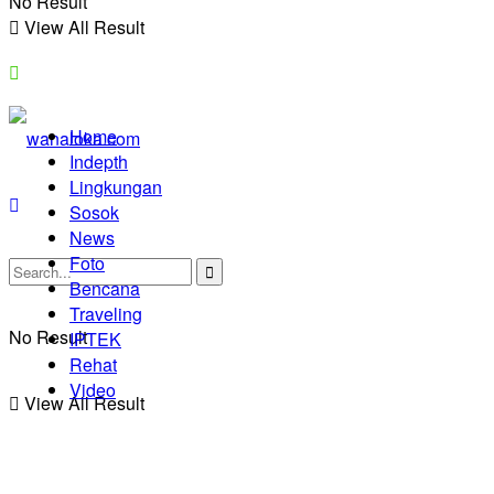
No Result
View All Result
Home
Indepth
Lingkungan
Sosok
News
Foto
Bencana
Traveling
No Result
IPTEK
Rehat
Video
View All Result