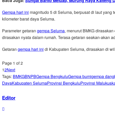
Baca Juga:
Sungai Barito Meluap, Murung Raya Kalteng Di
Gempa hari ini
magnitudo 5 di Seluma, berpusat di laut yang t
kilometer barat daya Seluma.
Parameter getaran
gempa Seluma
, menurut BMKG dirasakan 
dirasakan nyata dalam rumah. Terasa getaran seakan-akan ada
Getaran
gempa hari ini
di Kabupaten Seluma, dirasakan di wi
Page 1 of 2
1
2
Next
Tags:
BMKG
BNPB
Gempa Bengkulu
Gempa bumi
gempa dang
Daya
Kabupaten Seluma
Provinsi Bengkulu
Provinsi Maluku
sk
Editor