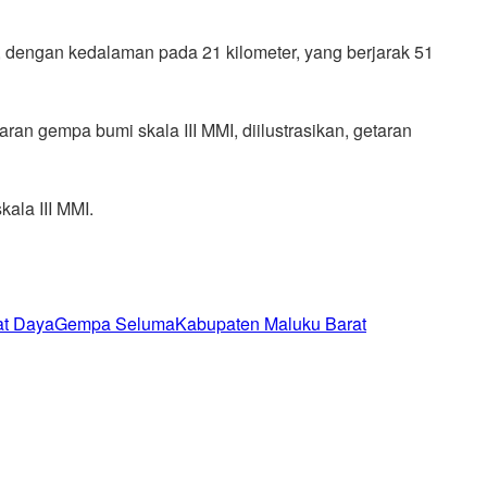
r, dengan kedalaman pada 21 kilometer, yang berjarak 51
taran gempa bumi skala III MMI, diilustrasikan, getaran
ala III MMI.
t Daya
Gempa Seluma
Kabupaten Maluku Barat