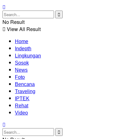
No Result
View All Result
Home
Indepth
Lingkungan
Sosok
News
Foto
Bencana
Traveling
IPTEK
Rehat
Video