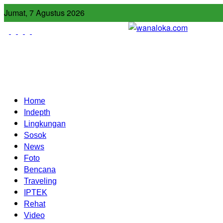
Jumat, 7 Agustus 2026
Home
Indepth
Lingkungan
Sosok
News
Foto
Bencana
Traveling
IPTEK
Rehat
Video