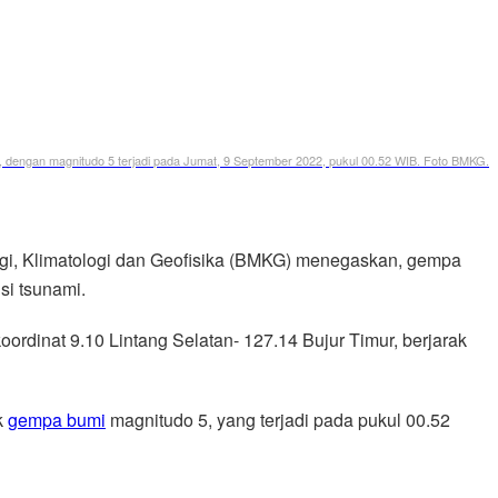
lu, dengan magnitudo 5 terjadi pada Jumat, 9 September 2022, pukul 00.52 WIB. Foto BMKG.
gi, Klimatologi dan Geofisika (BMKG) menegaskan, gempa
si tsunami.
ordinat 9.10 Lintang Selatan- 127.14 Bujur Timur, berjarak
k
gempa bumi
magnitudo 5, yang terjadi pada pukul 00.52