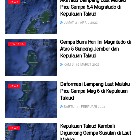
Aktivitas Lempeng Laut Maluku
NEWS
Picu Gempa 6,4 Magnitudo di
Kepulauan Talaud
JUMAT, 21 APRIL 2023
Gempa Bumi Hari Ini Magnitudo di
BENCANA
Atas 5 Guncang Jember dan
Kepulauan Talaud
KAMIS, 16 MARET 2023
Deformasi Lempeng Laut Maluku
NEWS
Picu Gempa Mag 6 di Kepulauan
Talaud
SABTU, 11 FEBRUARI 2023
Kepulauan Talaud Kembali
NEWS
Diguncang Gempa Susulan di Laut
Maluku